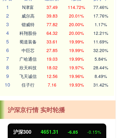
1
N津富
37.49
114.72%
77.46%
2
威尔高
39.83
20.01%
17.76%
3
锴威特
77.82
20.00%
1.17%
4
科翔股份
64.32
20.00%
12.21%
5
蜀道装备
33.61
19.99%
11.69%
6
中巨芯
27.85
19.99%
32.20%
7
广哈通信
19.03
19.99%
5.84%
8
欣天科技
18.02
19.97%
28.44%
9
飞天诚信
12.56
19.96%
8.49%
10
任子行
7.16
19.93%
31.42%
沪深京行情 实时轮播
00
4651.31
北证50
11
-6.85
-0.15%