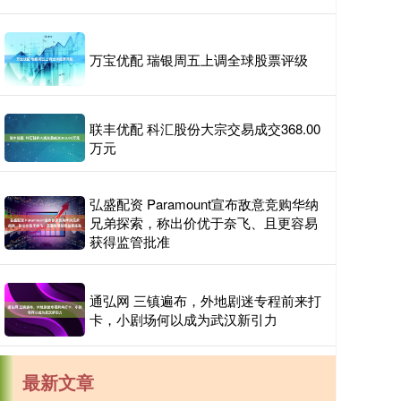
万宝优配 瑞银周五上调全球股票评级
联丰优配 科汇股份大宗交易成交368.00
万元
弘盛配资 Paramount宣布敌意竞购华纳
兄弟探索，称出价优于奈飞、且更容易
获得监管批准
通弘网 三镇遍布，外地剧迷专程前来打
卡，小剧场何以成为武汉新引力
最新文章