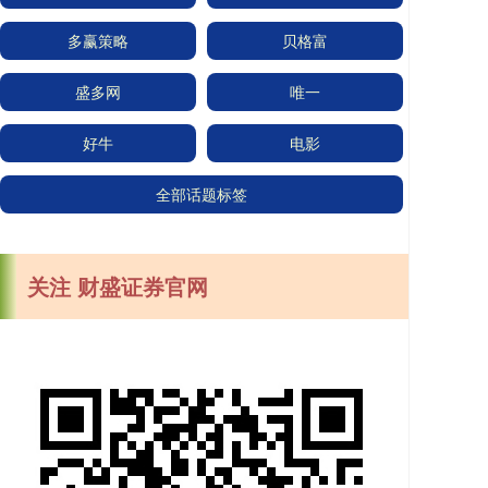
多赢策略
贝格富
盛多网
唯一
好牛
电影
全部话题标签
关注 财盛证券官网