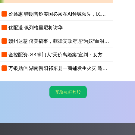
盈鑫惠 特朗普称美国必须在AI领域领先，民调显示美国人认为中国AI更先进
优配送 佩列格里尼将访华
赣州达慧 倚美搞事，菲律宾政府连“为奴”血泪史都忘了
金控配资· SK掌门人“天价离婚案”宣判：女方将获得9440亿韩元财产！
万银鼎信 湖南衡阳祁东县一商铺发生火灾 造成5人死亡
配资杠杆炒股