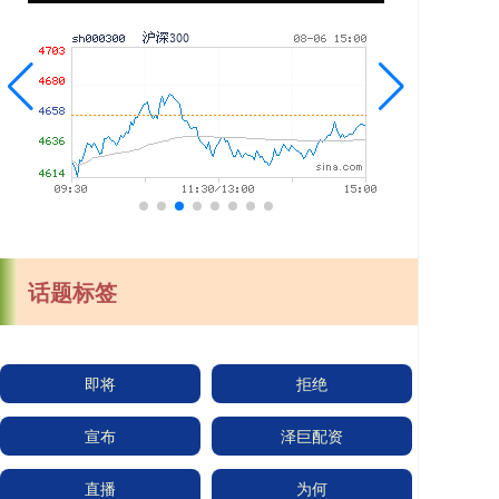
话题标签
即将
拒绝
宣布
泽巨配资
直播
为何