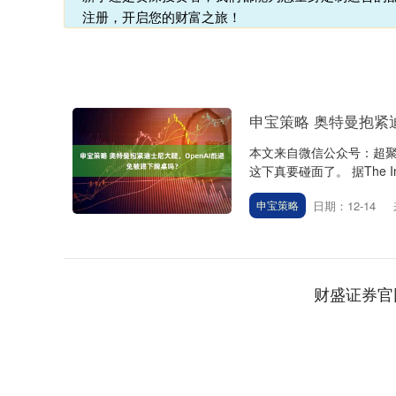
注册，开启您的财富之旅！
申宝策略 奥特曼抱紧
本文来自微信公众号：超聚焦
这下真要碰面了。 据The Inf
日期：12-14
申宝策略
财盛证券官
上证指数
3900.35
21.92
0.57%