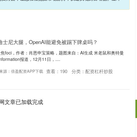
迪士尼大腿，OpenAI能避免被踢下牌桌吗？
foci，作者：肖恩申宝策略，题图来自：AI生成 米老鼠和奥特曼
ormation报道，12月11日，....
查看：
190
分类：
配资杠杆炒股
来源：倍盈配资APP下载
网文章已加载完成
深证成指
14110.12
沪深3
-34.08
-0.24%