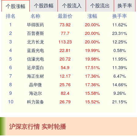
个股跌幅
个股流入
个股流出
换手率
个股涨幅
排名
名称
最新价
涨幅
换手率
1
毕得医药
73.92
20.00%
11.62%
2
百普赛斯
77.7
20.00%
23.31%
3
北方长龙
113.23
20.00%
12.25%
4
蓝盾光电
22.81
19.99%
0.58%
5
信濠光电
20.72
19.98%
11.95%
6
近岸蛋白
54.9
17.51%
11.39%
7
海正生材
12.17
17.36%
6.47%
8
晶华微
25.76
17.36%
14.66%
9
海达尔
82.4
15.58%
9.26%
10
科力装备
26.79
15.52%
21.15%
沪深京行情 实时轮播