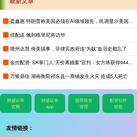
最新文章
盈鑫惠 特朗普称美国必须在AI领域领先，民调显示美国人认为中国AI更先进
优配送 佩列格里尼将访华
赣州达慧 倚美搞事，菲律宾政府连“为奴”血泪史都忘了
金控配资· SK掌门人“天价离婚案”宣判：女方将获得9440亿韩元财产！
万银鼎信 湖南衡阳祁东县一商铺发生火灾 造成5人死亡
财盛证券
财盛证券
股票投资
配资杠杆
官网
app
管理
炒股
友情链接：