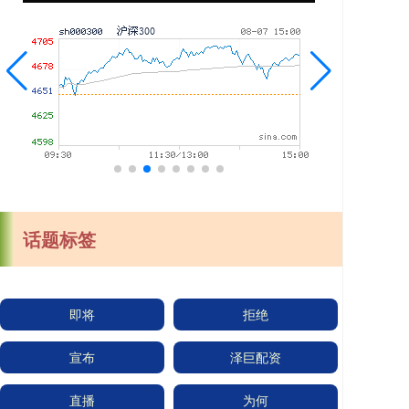
话题标签
即将
拒绝
宣布
泽巨配资
直播
为何