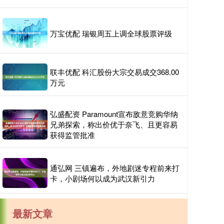
万宝优配 瑞银周五上调全球股票评级
联丰优配 科汇股份大宗交易成交368.00
万元
弘盛配资 Paramount宣布敌意竞购华纳
兄弟探索，称出价优于奈飞、且更容易
获得监管批准
通弘网 三镇遍布，外地剧迷专程前来打
卡，小剧场何以成为武汉新引力
最新文章