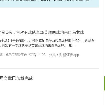
物浦以来，首次有球队单场英超两球均来自乌龙球
纳主场2-1击败狼队，此役阿森纳凭借两粒乌龙球取得胜利，这是自
来，首次有一支球队单场英超两球均来自乌龙球。 此....
查看：
123
分类：
财盛证券app
源：卓信宝配资平台
网文章已加载完成
沪深300
4694.44
.42%
43.13
0.93%