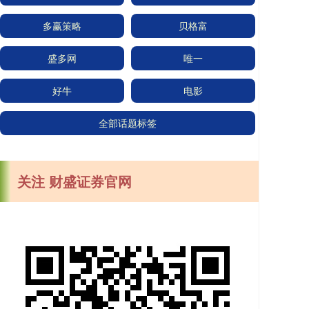
多赢策略
贝格富
盛多网
唯一
好牛
电影
全部话题标签
关注 财盛证券官网