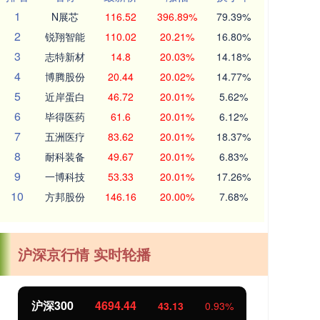
1
N展芯
116.52
396.89%
79.39%
2
锐翔智能
110.02
20.21%
16.80%
3
志特新材
14.8
20.03%
14.18%
4
博腾股份
20.44
20.02%
14.77%
5
近岸蛋白
46.72
20.01%
5.62%
6
毕得医药
61.6
20.01%
6.12%
7
五洲医疗
83.62
20.01%
18.37%
8
耐科装备
49.67
20.01%
6.83%
9
一博科技
53.33
20.01%
17.26%
10
方邦股份
146.16
20.00%
7.68%
沪深京行情 实时轮播
北证50
1134.24
创
11.37
1.01%