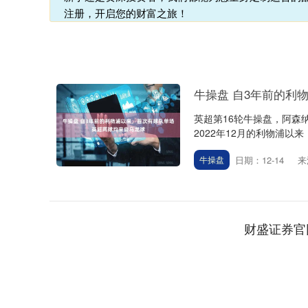
注册，开启您的财富之旅！
牛操盘 自3年前的利
英超第16轮牛操盘，阿森
2022年12月的利物浦以
日期：12-14
来
牛操盘
财盛证券官
深证成指
14311.01
.68
1.02%
200.89
1