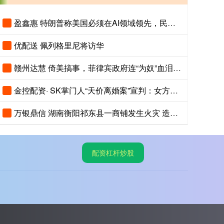
盈鑫惠 特朗普称美国必须在AI领域领先，民调显示美国人认为中国AI更先进
优配送 佩列格里尼将访华
赣州达慧 倚美搞事，菲律宾政府连“为奴”血泪史都忘了
金控配资· SK掌门人“天价离婚案”宣判：女方将获得9440亿韩元财产！
万银鼎信 湖南衡阳祁东县一商铺发生火灾 造成5人死亡
配资杠杆炒股