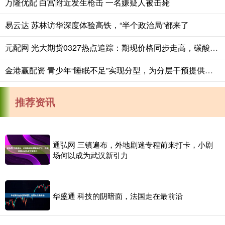
万隆优配 白宫附近发生枪击 一名嫌疑人被击毙
易云达 苏林访华深度体验高铁，“半个政治局”都来了
元配网 光大期货0327热点追踪：期现价格同步走高，碳酸锂拾级而上
金港赢配资 青少年“睡眠不足”实现分型，为分层干预提供科学依据
推荐资讯
通弘网 三镇遍布，外地剧迷专程前来打卡，小剧
场何以成为武汉新引力
华盛通 科技的阴暗面，法国走在最前沿