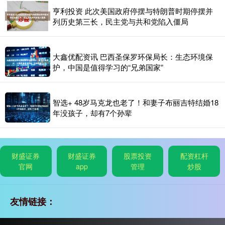
亨利投资 此次美国政府停摆与特朗普时期停摆并
列历史第三长，民主党与共和党陷入僵局
大鑫优配资讯 巴西圣保罗环保局长：生态环境保
护，中国是值得学习的“兄弟国家”
智选+ 48岁马克龙也老了！和妻子布丽吉特结婚18
年没孩子，却有7个孙辈
财盛证券
财盛证券
股票投资
配资杠杆
官网
app
管理
炒股
友情链接：