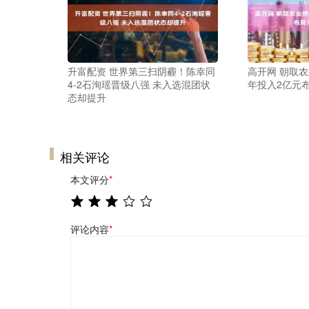
升富配资 世界第三扫阴霾！陈幸同
高开网 朝取
4-2石洵瑶晋级八强 未入选混团状
年投入2亿元
态却提升
相关评论
本文评分
*
评论内容
*