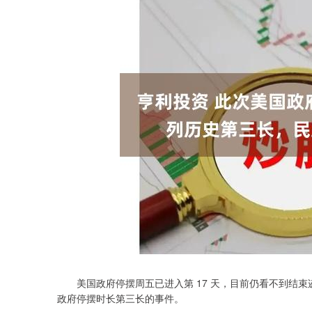
美国政府停摆周五已进入第 17 天，目前仍看不到结束
深证成指
14110.12
.92
0.57%
-34.08
-0
政府停摆时长第三长的事件。