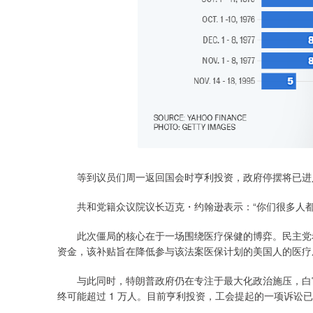
等到议员们周一返回国会时亨利投资，政府停摆将已进入第
共和党籍众议院议长迈克・约翰逊表示：“你们很多人都
此次僵局的核心在于一场围绕医疗保健的博弈。民主党希望继续为《
资金，该补贴旨在降低参与该法案医保计划的美国人的医疗
与此同时，特朗普政府仍在专注于最大化政治施压，白宫
终可能超过 1 万人。目前亨利投资，工会提起的一项诉讼