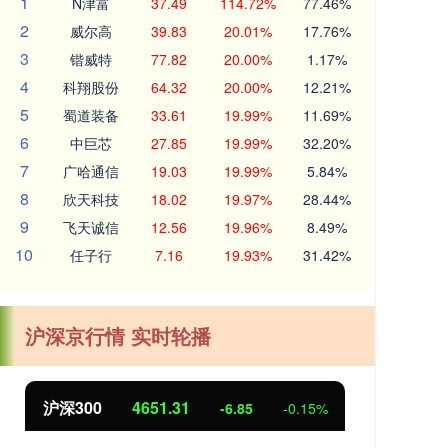
1
N津富
37.49
114.72%
77.46%
2
威尔高
39.83
20.01%
17.76%
3
锴威特
77.82
20.00%
1.17%
4
科翔股份
64.32
20.00%
12.21%
5
蜀道装备
33.61
19.99%
11.69%
6
中巨芯
27.85
19.99%
32.20%
7
广哈通信
19.03
19.99%
5.84%
8
欣天科技
18.02
19.97%
28.44%
9
飞天诚信
12.56
19.96%
8.49%
10
任子行
7.16
19.93%
31.42%
沪深京行情 实时轮播
北证50
1122.88
创业
3.42
0.30%