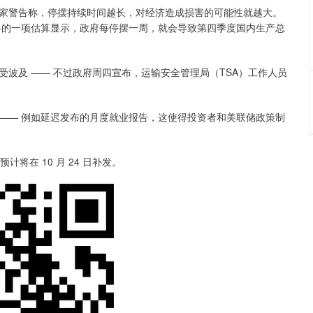
警告称，停摆持续时间越长，对经济造成损害的可能性就越大。
里・达科的一项估算显示，政府每停摆一周，就会导致第四季度国内生产总
及 —— 不过政府周四宣布，运输安全管理局（TSA）工作人员
—— 例如延迟发布的月度就业报告，这使得投资者和美联储政策制
在 10 月 24 日补发。