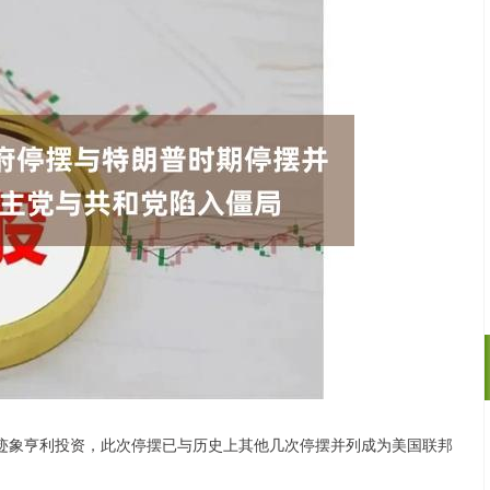
迹象亨利投资，此次停摆已与历史上其他几次停摆并列成为美国联邦
沪深300
4651.31
.24%
-6.85
-0.15%