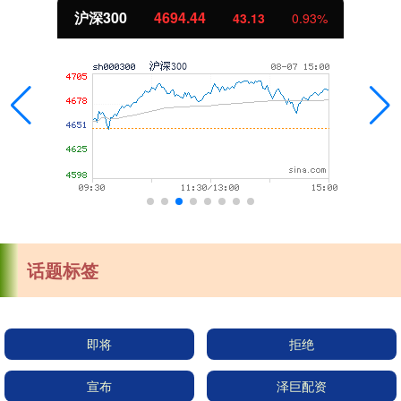
沪深300
4694.44
43.13
0.93%
话题标签
即将
拒绝
宣布
泽巨配资