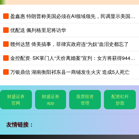
盈鑫惠 特朗普称美国必须在AI领域领先，民调显示美国人认为中国AI更先进
优配送 佩列格里尼将访华
赣州达慧 倚美搞事，菲律宾政府连“为奴”血泪史都忘了
金控配资· SK掌门人“天价离婚案”宣判：女方将获得9440亿韩元财产！
万银鼎信 湖南衡阳祁东县一商铺发生火灾 造成5人死亡
财盛证券
财盛证券
股票投资
配资杠杆
官网
app
管理
炒股
友情链接：