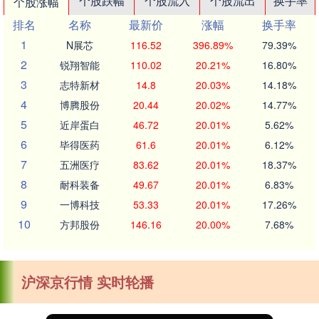
个股跌幅
个股流入
个股流出
换手率
个股涨幅
排名
名称
最新价
涨幅
换手率
1
N展芯
116.52
396.89%
79.39%
2
锐翔智能
110.02
20.21%
16.80%
3
志特新材
14.8
20.03%
14.18%
4
博腾股份
20.44
20.02%
14.77%
5
近岸蛋白
46.72
20.01%
5.62%
6
毕得医药
61.6
20.01%
6.12%
7
五洲医疗
83.62
20.01%
18.37%
8
耐科装备
49.67
20.01%
6.83%
9
一博科技
53.33
20.01%
17.26%
10
方邦股份
146.16
20.00%
7.68%
沪深京行情 实时轮播