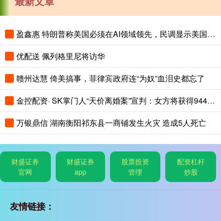
最新文章
盈鑫惠 特朗普称美国必须在AI领域领先，民调显示美国人认为中国AI更先进
优配送 佩列格里尼将访华
赣州达慧 倚美搞事，菲律宾政府连“为奴”血泪史都忘了
金控配资· SK掌门人“天价离婚案”宣判：女方将获得9440亿韩元财产！
万银鼎信 湖南衡阳祁东县一商铺发生火灾 造成5人死亡
财盛证券
财盛证券
股票投资
配资杠杆
官网
app
管理
炒股
友情链接：