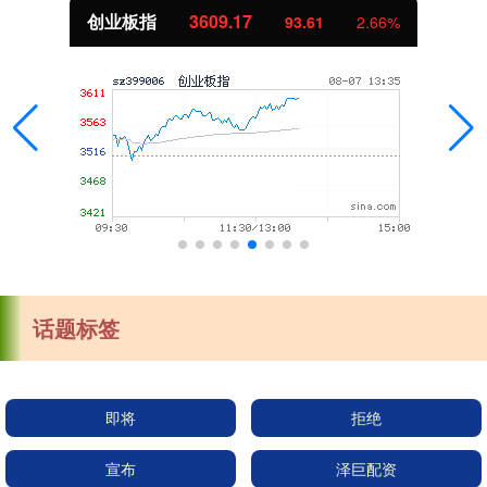
创业板指
3609.17
93.61
2.66%
话题标签
即将
拒绝
宣布
泽巨配资