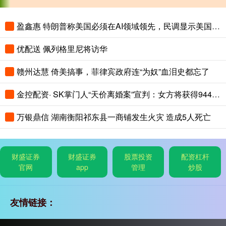
盈鑫惠 特朗普称美国必须在AI领域领先，民调显示美国人认为中国AI更先进
优配送 佩列格里尼将访华
赣州达慧 倚美搞事，菲律宾政府连“为奴”血泪史都忘了
金控配资· SK掌门人“天价离婚案”宣判：女方将获得9440亿韩元财产！
万银鼎信 湖南衡阳祁东县一商铺发生火灾 造成5人死亡
财盛证券
财盛证券
股票投资
配资杠杆
官网
app
管理
炒股
友情链接：