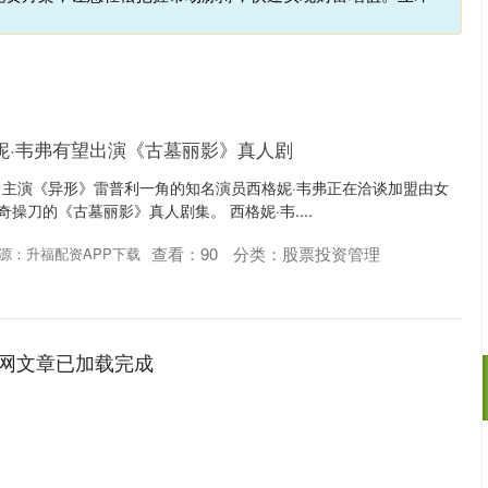
妮·韦弗有望出演《古墓丽影》真人剧
浪，曾主演《异形》雷普利一角的知名演员西格妮·韦弗正在洽谈加盟由女
奇操刀的《古墓丽影》真人剧集。 西格妮·韦....
查看：
90
分类：
股票投资管理
源：升福配资APP下载
网文章已加载完成
深证成指
14110.12
57%
-34.08
-0.24%