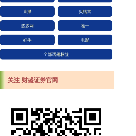
直播
贝格富
盛多网
唯一
好牛
电影
全部话题标签
关注 财盛证券官网