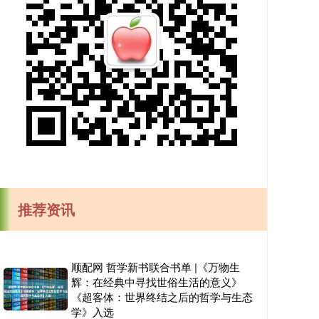
推荐资讯
顺配网 哲学新书联合书单 |《万物生
辉：在经典中寻找世俗生活的意义》
《超客体：世界终结之后的哲学与生态
学》入选