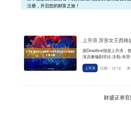
注册，开启您的财富之旅！
上升浪 异形女王西格
据Deadline报道上升
演员兼编剧菲比·沃勒-布里
日期：12-12
来
上升浪
财盛证券官
上证指数
3900.35
00
-0.01%
21.92
0.