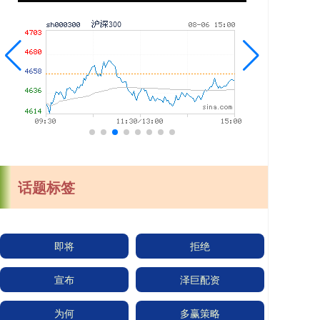
话题标签
即将
拒绝
宣布
泽巨配资
为何
多赢策略