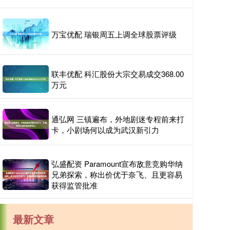
万宝优配 瑞银周五上调全球股票评级
联丰优配 科汇股份大宗交易成交368.00
万元
通弘网 三镇遍布，外地剧迷专程前来打
卡，小剧场何以成为武汉新引力
弘盛配资 Paramount宣布敌意竞购华纳
兄弟探索，称出价优于奈飞、且更容易
获得监管批准
最新文章