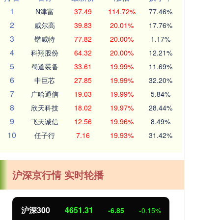
1
N津富
37.49
114.72%
77.46%
2
威尔高
39.83
20.01%
17.76%
3
锴威特
77.82
20.00%
1.17%
4
科翔股份
64.32
20.00%
12.21%
5
蜀道装备
33.61
19.99%
11.69%
6
中巨芯
27.85
19.99%
32.20%
7
广哈通信
19.03
19.99%
5.84%
8
欣天科技
18.02
19.97%
28.44%
9
飞天诚信
12.56
19.96%
8.49%
10
任子行
7.16
19.93%
31.42%
沪深京行情 实时轮播
沪深300
4651.31
北
-6.85
-0.15%