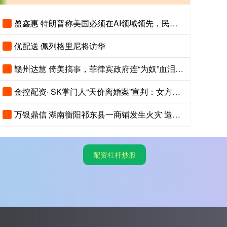
盈鑫惠 特朗普称美国必须在AI领域领先，民调显示美国人认为中国AI更先进
优配送 佩列格里尼将访华
赣州达慧 倚美搞事，菲律宾政府连“为奴”血泪史都忘了
金控配资· SK掌门人“天价离婚案”宣判：女方将获得9440亿韩元财产！
万银鼎信 湖南衡阳祁东县一商铺发生火灾 造成5人死亡
配资杠杆炒股