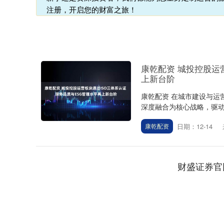
注册，开启您的财富之旅！
康乾配资 城投控股运
上新台阶
康乾配资 在城市建设与运
深度融合为核心战略，驱动企
日期：12-14
康乾配资
财盛证券官
深证成指
14311.01
.68
1.02%
200.89
1