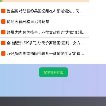
盈鑫惠 特朗普称美国必须在AI领域领先，民调显示美国人认为中国AI更先进
优配送 佩列格里尼将访华
赣州达慧 倚美搞事，菲律宾政府连“为奴”血泪史都忘了
金控配资· SK掌门人“天价离婚案”宣判：女方将获得9440亿韩元财产！
万银鼎信 湖南衡阳祁东县一商铺发生火灾 造成5人死亡
配资杠杆炒股