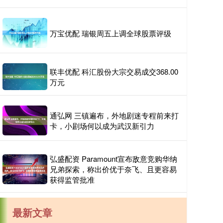
万宝优配 瑞银周五上调全球股票评级
联丰优配 科汇股份大宗交易成交368.00
万元
通弘网 三镇遍布，外地剧迷专程前来打
卡，小剧场何以成为武汉新引力
弘盛配资 Paramount宣布敌意竞购华纳
兄弟探索，称出价优于奈飞、且更容易
获得监管批准
最新文章