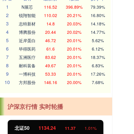
1
N展芯
116.52
396.89%
79.39%
2
锐翔智能
110.02
20.21%
16.80%
3
志特新材
14.8
20.03%
14.18%
4
博腾股份
20.44
20.02%
14.77%
5
近岸蛋白
46.72
20.01%
5.62%
6
毕得医药
61.6
20.01%
6.12%
7
五洲医疗
83.62
20.01%
18.37%
8
耐科装备
49.67
20.01%
6.83%
9
一博科技
53.33
20.01%
17.26%
10
方邦股份
146.16
20.00%
7.68%
沪深京行情 实时轮播
北证50
1134.24
创
11.37
1.01%