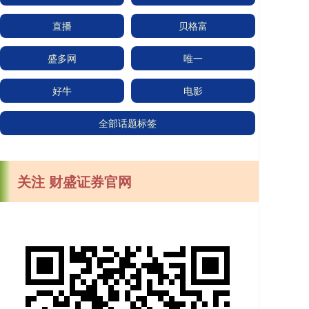
直播
贝格富
盛多网
唯一
好牛
电影
全部话题标签
关注 财盛证券官网