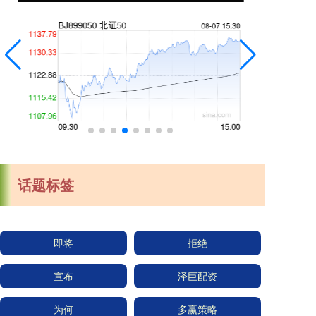
话题标签
即将
拒绝
宣布
泽巨配资
为何
多赢策略