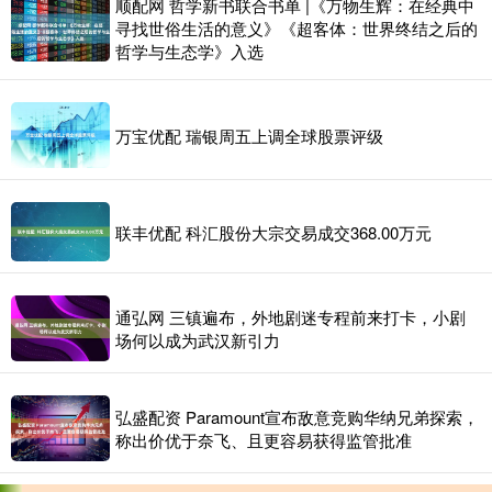
顺配网 哲学新书联合书单 |《万物生辉：在经典中
寻找世俗生活的意义》《超客体：世界终结之后的
哲学与生态学》入选
万宝优配 瑞银周五上调全球股票评级
联丰优配 科汇股份大宗交易成交368.00万元
通弘网 三镇遍布，外地剧迷专程前来打卡，小剧
场何以成为武汉新引力
弘盛配资 Paramount宣布敌意竞购华纳兄弟探索，
称出价优于奈飞、且更容易获得监管批准