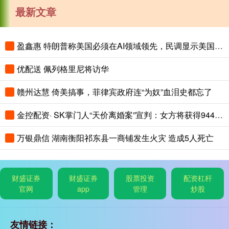
最新文章
盈鑫惠 特朗普称美国必须在AI领域领先，民调显示美国人认为中国AI更先进
优配送 佩列格里尼将访华
赣州达慧 倚美搞事，菲律宾政府连“为奴”血泪史都忘了
金控配资· SK掌门人“天价离婚案”宣判：女方将获得9440亿韩元财产！
万银鼎信 湖南衡阳祁东县一商铺发生火灾 造成5人死亡
财盛证券
财盛证券
股票投资
配资杠杆
官网
app
管理
炒股
友情链接：