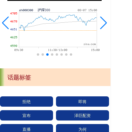
话题标签
拒绝
即将
宣布
泽巨配资
直播
为何