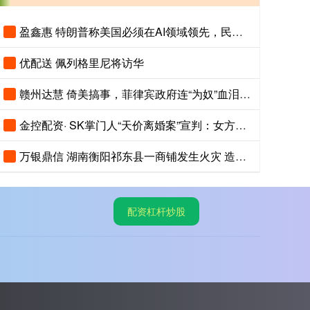
盈鑫惠 特朗普称美国必须在AI领域领先，民调显示美国人认为中国AI更先进
优配送 佩列格里尼将访华
赣州达慧 倚美搞事，菲律宾政府连“为奴”血泪史都忘了
金控配资· SK掌门人“天价离婚案”宣判：女方将获得9440亿韩元财产！
万银鼎信 湖南衡阳祁东县一商铺发生火灾 造成5人死亡
配资杠杆炒股