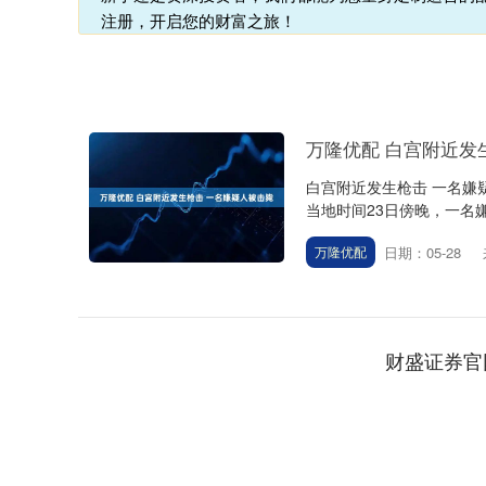
注册，开启您的财富之旅！
万隆优配 白宫附近发
白宫附近发生枪击 一名嫌疑
当地时间23日傍晚，一名嫌
日期：05-28
万隆优配
财盛证券官
深证成指
14311.01
.68
1.02%
200.89
1