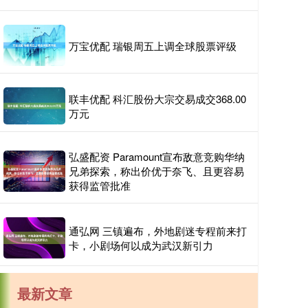
万宝优配 瑞银周五上调全球股票评级
联丰优配 科汇股份大宗交易成交368.00
万元
弘盛配资 Paramount宣布敌意竞购华纳
兄弟探索，称出价优于奈飞、且更容易
获得监管批准
通弘网 三镇遍布，外地剧迷专程前来打
卡，小剧场何以成为武汉新引力
最新文章