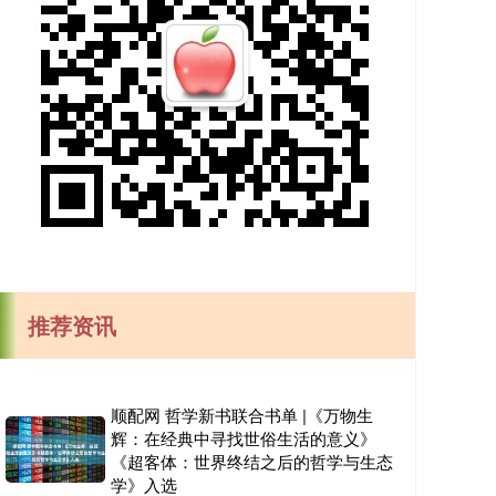
推荐资讯
顺配网 哲学新书联合书单 |《万物生
辉：在经典中寻找世俗生活的意义》
《超客体：世界终结之后的哲学与生态
学》入选