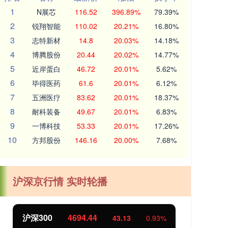
1
N展芯
116.52
396.89%
79.39%
2
锐翔智能
110.02
20.21%
16.80%
3
志特新材
14.8
20.03%
14.18%
4
博腾股份
20.44
20.02%
14.77%
5
近岸蛋白
46.72
20.01%
5.62%
6
毕得医药
61.6
20.01%
6.12%
7
五洲医疗
83.62
20.01%
18.37%
8
耐科装备
49.67
20.01%
6.83%
9
一博科技
53.33
20.01%
17.26%
10
方邦股份
146.16
20.00%
7.68%
沪深京行情 实时轮播
北证50
1134.24
创
11.37
1.01%