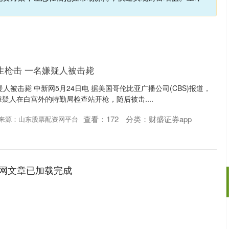
生枪击 一名嫌疑人被击毙
人被击毙 中新网5月24日电 据美国哥伦比亚广播公司(CBS)报道，
疑人在白宫外的特勤局检查站开枪，随后被击....
查看：
172
分类：
财盛证券app
来源：山东股票配资网平台
网文章已加载完成
沪深300
4694.44
.42%
43.13
0.93%