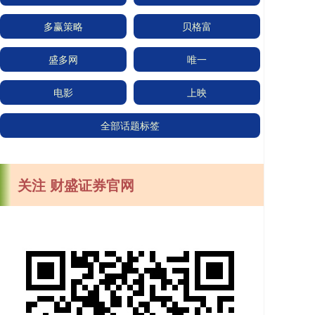
多赢策略
贝格富
盛多网
唯一
电影
上映
全部话题标签
关注 财盛证券官网