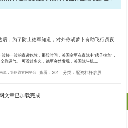
雷达后，为了防止德军知道，对外称胡萝卜有助飞行员夜
机一波接一波的夜袭伦敦，那段时间，英国空军在夜战中“瞎子摸鱼”，
靠运气。 可没过多久，德军突然发现，英国战斗机....
查看：
201
分类：
配资杠杆炒股
来源：策略盈官网平台
网文章已加载完成
沪深300
4694.44
.42%
43.13
0.93%