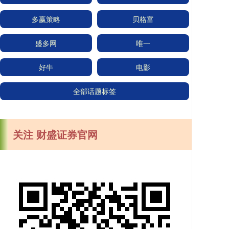
多赢策略
贝格富
盛多网
唯一
好牛
电影
全部话题标签
关注 财盛证券官网