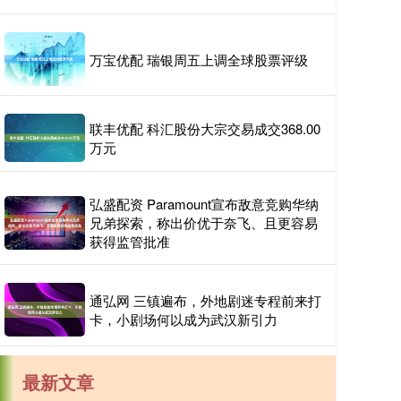
万宝优配 瑞银周五上调全球股票评级
联丰优配 科汇股份大宗交易成交368.00
万元
弘盛配资 Paramount宣布敌意竞购华纳
兄弟探索，称出价优于奈飞、且更容易
获得监管批准
通弘网 三镇遍布，外地剧迷专程前来打
卡，小剧场何以成为武汉新引力
最新文章