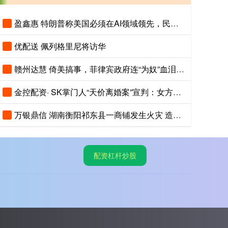
盈鑫惠 特朗普称美国必须在AI领域领先，民调显示美国人认为中国AI更先进
优配送 佩列格里尼将访华
赣州达慧 倚美搞事，菲律宾政府连“为奴”血泪史都忘了
金控配资· SK掌门人“天价离婚案”宣判：女方将获得9440亿韩元财产！
万银鼎信 湖南衡阳祁东县一商铺发生火灾 造成5人死亡
配资杠杆炒股