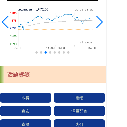
话题标签
即将
拒绝
宣布
泽巨配资
直播
为何