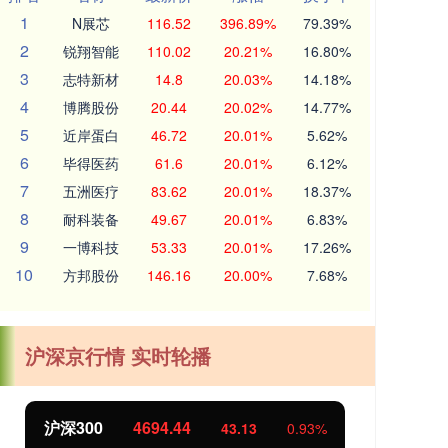
1
N展芯
116.52
396.89%
79.39%
2
锐翔智能
110.02
20.21%
16.80%
3
志特新材
14.8
20.03%
14.18%
4
博腾股份
20.44
20.02%
14.77%
5
近岸蛋白
46.72
20.01%
5.62%
6
毕得医药
61.6
20.01%
6.12%
7
五洲医疗
83.62
20.01%
18.37%
8
耐科装备
49.67
20.01%
6.83%
9
一博科技
53.33
20.01%
17.26%
10
方邦股份
146.16
20.00%
7.68%
沪深京行情 实时轮播
北证50
1134.24
创
11.37
1.01%