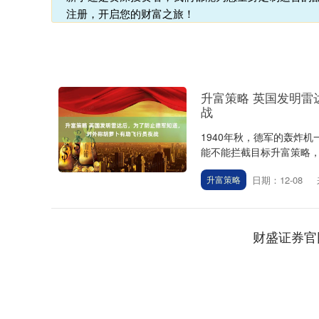
注册，开启您的财富之旅！
升富策略 英国发明
战
1940年秋，德军的轰炸
能不能拦截目标升富策略，全
日期：12-08
升富策略
财盛证券官
深证成指
14311.01
.68
1.02%
200.89
1