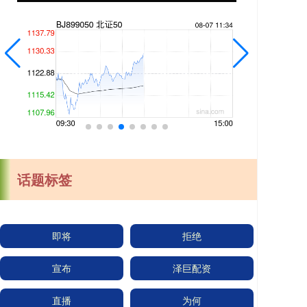
话题标签
即将
拒绝
宣布
泽巨配资
直播
为何