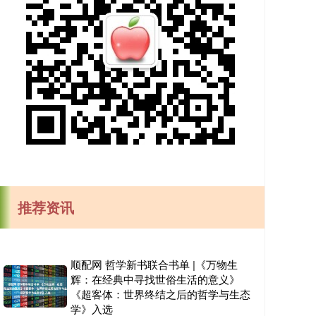
推荐资讯
顺配网 哲学新书联合书单 |《万物生
辉：在经典中寻找世俗生活的意义》
《超客体：世界终结之后的哲学与生态
学》入选