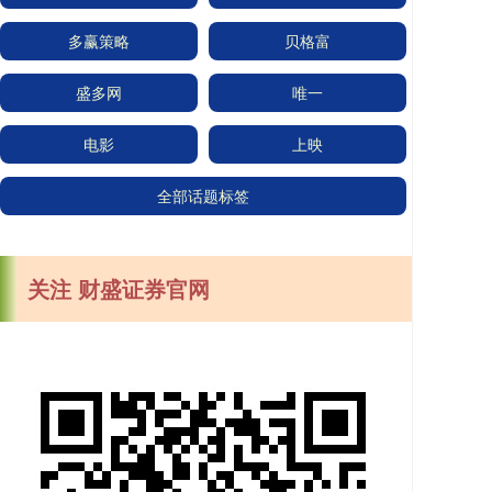
多赢策略
贝格富
盛多网
唯一
电影
上映
全部话题标签
关注 财盛证券官网