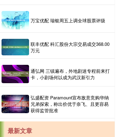
万宝优配 瑞银周五上调全球股票评级
联丰优配 科汇股份大宗交易成交368.00
万元
通弘网 三镇遍布，外地剧迷专程前来打
卡，小剧场何以成为武汉新引力
弘盛配资 Paramount宣布敌意竞购华纳
兄弟探索，称出价优于奈飞、且更容易
获得监管批准
最新文章