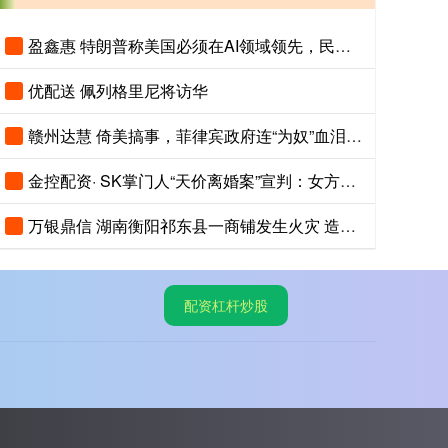
盈鑫惠 特朗普称美国必须在AI领域领先，民调显示美国人认为中国AI更先进
优配送 佩列格里尼将访华
赣州达慧 倚美搞事，菲律宾政府连“为奴”血泪史都忘了
金控配资· SK掌门人“天价离婚案”宣判：女方将获得9440亿韩元财产！
万银鼎信 湖南衡阳祁东县一商铺发生火灾 造成5人死亡
配资杠杆炒股