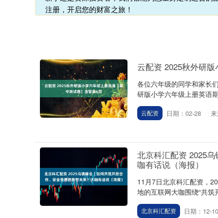
注册，开启您的财富之旅！
云配资 2025秋外
各位六年级的同学和家长们
研版小学六年级上册英语期中
日期：02-28
来
云配资
北京科汇配资 202
咖有话说（海报）
11月7日北京科汇配资，
地的互联网大咖围绕“共筑
深证成指
14295.08
.16
0.49%
184.96
1
日期：12-1
北京科汇配资