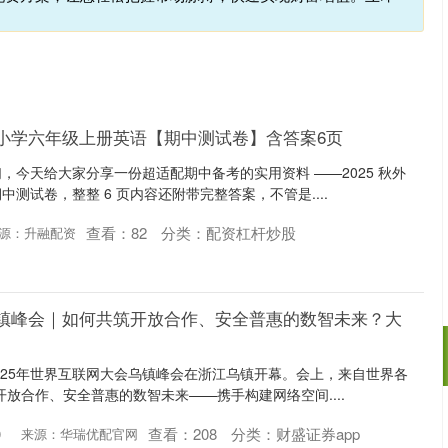
研版小学六年级上册英语【期中测试卷】含答案6页
，今天给大家分享一份超适配期中备考的实用资料 ——2025 秋外
测试卷，整整 6 页内容还附带完整答案，不管是....
查看：
82
分类：
配资杠杆炒股
源：升融配资
5乌镇峰会｜如何共筑开放合作、安全普惠的数智未来？大
2025年世界互联网大会乌镇峰会在浙江乌镇开幕。会上，来自世界各
开放合作、安全普惠的数智未来——携手构建网络空间....
沪深300
4689.96
.31%
38.65
0.83%
查看：
208
分类：
财盛证券app
0
来源：华瑞优配官网