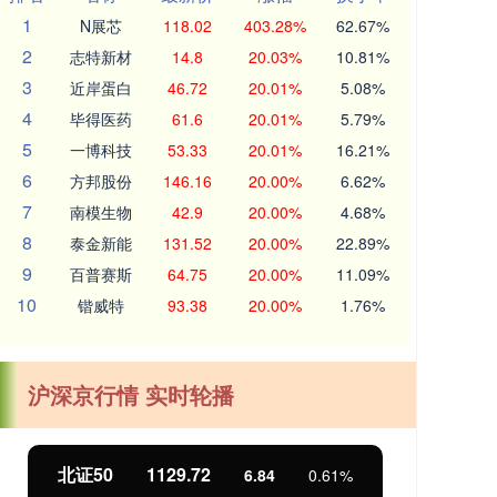
1
N展芯
118.02
403.28%
62.67%
2
志特新材
14.8
20.03%
10.81%
3
近岸蛋白
46.72
20.01%
5.08%
4
毕得医药
61.6
20.01%
5.79%
5
一博科技
53.33
20.01%
16.21%
6
方邦股份
146.16
20.00%
6.62%
7
南模生物
42.9
20.00%
4.68%
8
泰金新能
131.52
20.00%
22.89%
9
百普赛斯
64.75
20.00%
11.09%
10
锴威特
93.38
20.00%
1.76%
沪深京行情 实时轮播
北证50
1129.72
创
6.84
0.61%