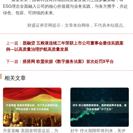
ESG理念全面融入公司的核心价值观与业务实践，与各方携手，共赴
绿色、包容、可持续的未来。
财盛证券官网提示：文章来自网络，不代表本站观点。
上一篇：
股融贷 五粮液连续三年荣获上市公司董事会最佳实践案
例—以高质量治理护航高质量发展
下一篇：
搭搭网 欧盟依据《数字服务法案》首次处罚X平台
相关文章
升富策略 英国发明雷达后，为
好牛 停火期限即将到来，美伊