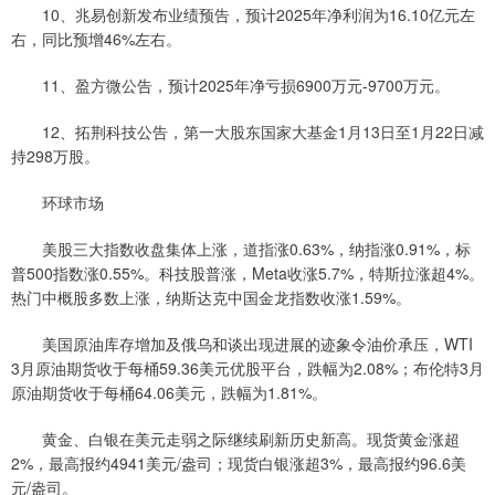
10、兆易创新发布业绩预告，预计2025年净利润为16.10亿元左
右，同比预增46%左右。
11、盈方微公告，预计2025年净亏损6900万元-9700万元。
12、拓荆科技公告，第一大股东国家大基金1月13日至1月22日减
持298万股。
环球市场
美股三大指数收盘集体上涨，道指涨0.63%，纳指涨0.91%，标
普500指数涨0.55%。科技股普涨，Meta收涨5.7%，特斯拉涨超4%。
热门中概股多数上涨，纳斯达克中国金龙指数收涨1.59%。
美国原油库存增加及俄乌和谈出现进展的迹象令油价承压，WTI
3月原油期货收于每桶59.36美元优股平台，跌幅为2.08%；布伦特3月
原油期货收于每桶64.06美元，跌幅为1.81%。
黄金、白银在美元走弱之际继续刷新历史新高。现货黄金涨超
2%，最高报约4941美元/盎司；现货白银涨超3%，最高报约96.6美
元/盎司。