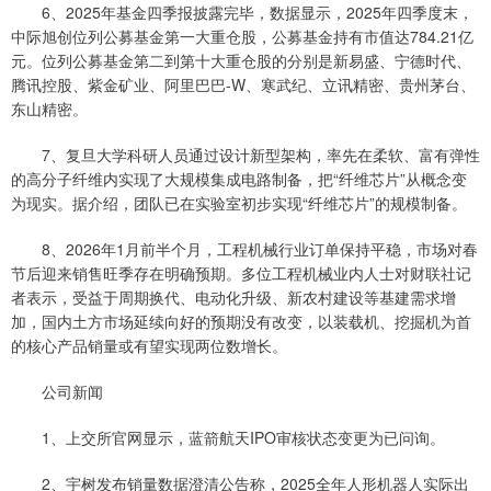
6、2025年基金四季报披露完毕，数据显示，2025年四季度末，
中际旭创位列公募基金第一大重仓股，公募基金持有市值达784.21亿
元。位列公募基金第二到第十大重仓股的分别是新易盛、宁德时代、
腾讯控股、紫金矿业、阿里巴巴-W、寒武纪、立讯精密、贵州茅台、
东山精密。
7、复旦大学科研人员通过设计新型架构，率先在柔软、富有弹性
的高分子纤维内实现了大规模集成电路制备，把“纤维芯片”从概念变
为现实。据介绍，团队已在实验室初步实现“纤维芯片”的规模制备。
8、2026年1月前半个月，工程机械行业订单保持平稳，市场对春
节后迎来销售旺季存在明确预期。多位工程机械业内人士对财联社记
者表示，受益于周期换代、电动化升级、新农村建设等基建需求增
加，国内土方市场延续向好的预期没有改变，以装载机、挖掘机为首
的核心产品销量或有望实现两位数增长。
公司新闻
1、上交所官网显示，蓝箭航天IPO审核状态变更为已问询。
2、宇树发布销量数据澄清公告称，2025全年人形机器人实际出