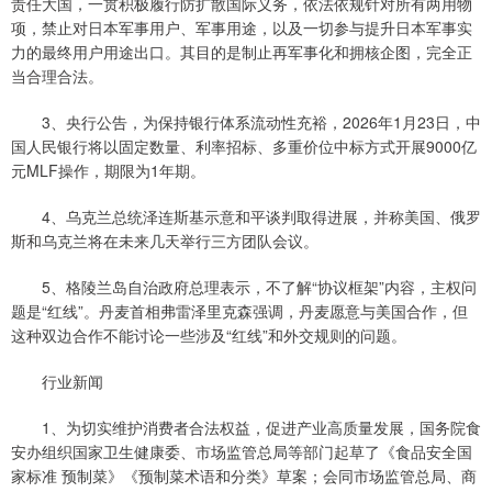
责任大国，一贯积极履行防扩散国际义务，依法依规针对所有两用物
项，禁止对日本军事用户、军事用途，以及一切参与提升日本军事实
力的最终用户用途出口。其目的是制止再军事化和拥核企图，完全正
当合理合法。
3、央行公告，为保持银行体系流动性充裕，2026年1月23日，中
国人民银行将以固定数量、利率招标、多重价位中标方式开展9000亿
元MLF操作，期限为1年期。
4、乌克兰总统泽连斯基示意和平谈判取得进展，并称美国、俄罗
斯和乌克兰将在未来几天举行三方团队会议。
5、格陵兰岛自治政府总理表示，不了解“协议框架”内容，主权问
题是“红线”。丹麦首相弗雷泽里克森强调，丹麦愿意与美国合作，但
这种双边合作不能讨论一些涉及“红线”和外交规则的问题。
行业新闻
1、为切实维护消费者合法权益，促进产业高质量发展，国务院食
安办组织国家卫生健康委、市场监管总局等部门起草了《食品安全国
家标准 预制菜》《预制菜术语和分类》草案；会同市场监管总局、商