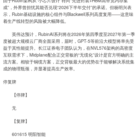
由于Rubin架构从“小芯片设计”转向“先进封装+HBM高带宽内存集
成”，外界曾担忧其能否兑现“2026下半年交付”的承诺。但杨明兴表
示，Rubin基础设施的核心组件与Blackwell系列高度复用——这意味
着生产线转型的风险被大幅降低。
英伟达预计，RubinAI系列将在2026年第四季度至2027年第一季
度被超大规模云厂商全面采用，届时，GPT-5等前沿大模型将率先受
益于其性能提升。长江证券电子团队认为，在NVL576架构的高密度
互联需求下，Midplane配合正交背板的“无缆化”设计是官方明确的主
流方案。相较于铜缆方案，正交背板最大的优势在于能够解决系统集
成的物理瓶颈，并显著提高生产效率。
停复牌
【停牌】
无
【复牌】
601615 明阳智能