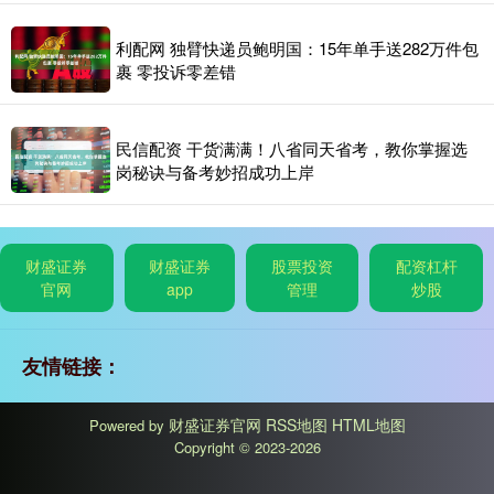
利配网 独臂快递员鲍明国：15年单手送282万件包
裹 零投诉零差错
民信配资 干货满满！八省同天省考，教你掌握选
岗秘诀与备考妙招成功上岸
财盛证券
财盛证券
股票投资
配资杠杆
官网
app
管理
炒股
友情链接：
财盛证券官网
RSS地图
HTML地图
Powered by
Copyright
© 2023-2026