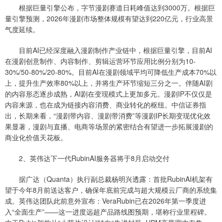
根据巨量引擎公布，字节漫剧赛道日耗峰值达到3000万。根据巨
量引擎预测，2026年漫剧市场整体规模有望达到220亿元，行业高景
气度延续。
目前AI已经深度融入漫剧制作产业链中，根据巨量引擎，目前AI
在漫剧创意制作、内容制作、剪辑运营环节应用比例分别为10-
30%/50-80%/20-80%。目前AI在漫剧领域平均可降低生产成本70%以
上，提升生产效率80%以上，并将生产环节缩短三分之一。伴随AI剧
的内容形态逐步成熟，AI剧在变现模式上更加多元。漫剧IP不仅仅是
内容来源，也在成为链接内容消费、商业转化的枢纽。中信证券指
出，长期来看，“漫剧带内容、漫剧带消费”等漫剧IP长期变现优化效
果显著，漫剧与直播、电商等场景的紧密结合有望进一步拓展漫剧的
商业化价值天花板。
2、英伟达下一代RubinAI服务器将于8月启动交付
据广达（Quanta）执行副总裁杨明兴透露：首批RubinAI机架有
望于今年8月前送达客户，确保年底前完成与超大规模云厂商的系统集
成。英伟达团队此前意外宣布：VeraRubin已在2026年第一季度进
入“全面生产”——这一进度远超产品路线图预期，堪称行业里程碑。