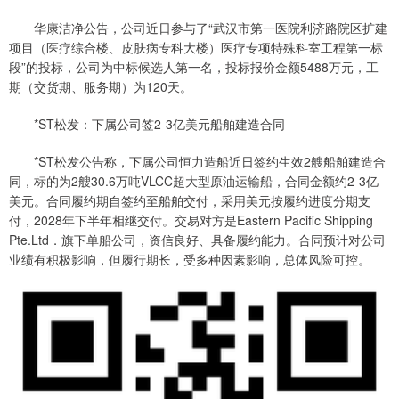
华康洁净公告，公司近日参与了“武汉市第一医院利济路院区扩建
项目（医疗综合楼、皮肤病专科大楼）医疗专项特殊科室工程第一标
段”的投标，公司为中标候选人第一名，投标报价金额5488万元，工
期（交货期、服务期）为120天。
*ST松发：下属公司签2-3亿美元船舶建造合同
*ST松发公告称，下属公司恒力造船近日签约生效2艘船舶建造合
同，标的为2艘30.6万吨VLCC超大型原油运输船，合同金额约2-3亿
美元。合同履约期自签约至船舶交付，采用美元按履约进度分期支
付，2028年下半年相继交付。交易对方是Eastern Pacific Shipping
Pte.Ltd．旗下单船公司，资信良好、具备履约能力。合同预计对公司
业绩有积极影响，但履行期长，受多种因素影响，总体风险可控。