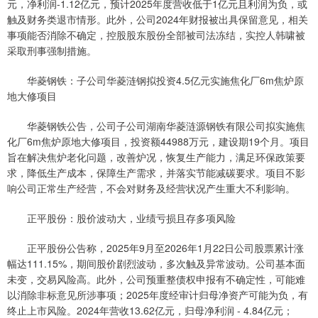
元，净利润-1.12亿元，预计2025年度营收低于1亿元且利润为负，或
触及财务类退市情形。此外，公司2024年财报被出具保留意见，相关
事项能否消除不确定，控股股东股份全部被司法冻结，实控人韩啸被
采取刑事强制措施。
华菱钢铁：子公司华菱涟钢拟投资4.5亿元实施焦化厂6m焦炉原
地大修项目
华菱钢铁公告，公司子公司湖南华菱涟源钢铁有限公司拟实施焦
化厂6m焦炉原地大修项目，投资额44988万元，建设期19个月。项目
旨在解决焦炉老化问题，改善炉况，恢复生产能力，满足环保政策要
求，降低生产成本，保障生产需求，并落实节能减碳要求。项目不影
响公司正常生产经营，不会对财务及经营状况产生重大不利影响。
正平股份：股价波动大，业绩亏损且存多项风险
正平股份公告称，2025年9月至2026年1月22日公司股票累计涨
幅达111.15%，期间股价剧烈波动，多次触及异常波动。公司基本面
未变，交易风险高。此外，公司预重整债权申报有不确定性，可能难
以消除非标意见所涉事项；2025年度经审计归母净资产可能为负，有
终止上市风险。2024年营收13.62亿元，归母净利润 - 4.84亿元；