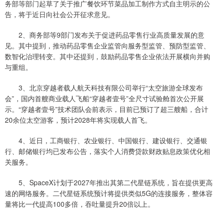
务部等部门起草了关于推广餐饮环节菜品加工制作方式自主明示的公
告，将于近日向社会公开征求意见。
2、商务部等9部门发布关于促进药品零售行业高质量发展的意
见。其中提到，推动药品零售企业监管向服务型监管、预防型监管、
数智化治理转变。其中还提到，鼓励药品零售企业依法开展横向并购
与重组。
3、北京穿越者载人航天科技有限公司举行“太空旅游全球发布
会”，国内首艘商业载人飞船“穿越者壹号”全尺寸试验舱首次公开展
示。“穿越者壹号”技术团队会前表示，目前已预订了超三艘船，合计
20余位太空游客，预计2028年将实现载人首飞。
4、近日，工商银行、农业银行、中国银行、建设银行、交通银
行、邮储银行均已发布公告，落实个人消费贷款财政贴息政策优化相
关服务。
5、SpaceX计划于2027年推出其第二代星链系统，旨在提供更高
速的网络服务。二代星链系统预计将提供类似5G的连接服务，整体容
量将比一代提高100多倍，吞吐量提升20倍以上。