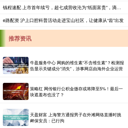
钱程速配 上市首年续亏，超七成营收沦为“纸面富贵”，滴普科技股价跌出新低
e路配资 沪上口腔科普活动走进宝山社区，让健康从“齿”出发
推荐资讯
牛盈服务中心 网购的维生素“不含维生素”？检测报
告显示关键成分“消失”，涉事网店由海外企业运营
策略红 网传银行公积金缴存或将降至5%！最后一
块遮羞布也没了？
天盈财富 上海警方通报男子在外滩网络直播时挑
衅保安员：已行拘