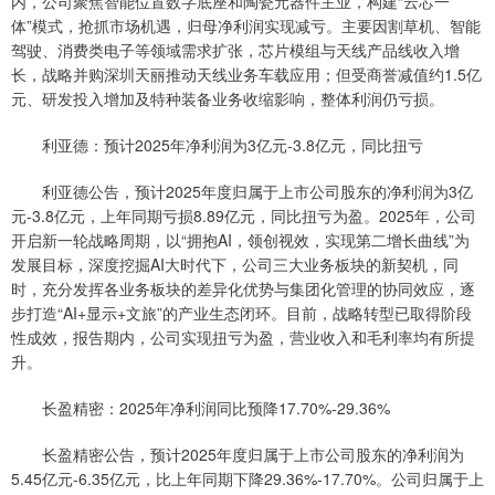
内，公司聚焦智能位置数字底座和陶瓷元器件主业，构建“云芯一
体”模式，抢抓市场机遇，归母净利润实现减亏。主要因割草机、智能
驾驶、消费类电子等领域需求扩张，芯片模组与天线产品线收入增
长，战略并购深圳天丽推动天线业务车载应用；但受商誉减值约1.5亿
元、研发投入增加及特种装备业务收缩影响，整体利润仍亏损。
利亚德：预计2025年净利润为3亿元-3.8亿元，同比扭亏
利亚德公告，预计2025年度归属于上市公司股东的净利润为3亿
元-3.8亿元，上年同期亏损8.89亿元，同比扭亏为盈。2025年，公司
开启新一轮战略周期，以“拥抱AI，领创视效，实现第二增长曲线”为
发展目标，深度挖掘AI大时代下，公司三大业务板块的新契机，同
时，充分发挥各业务板块的差异化优势与集团化管理的协同效应，逐
步打造“AI+显示+文旅”的产业生态闭环。目前，战略转型已取得阶段
性成效，报告期内，公司实现扭亏为盈，营业收入和毛利率均有所提
升。
长盈精密：2025年净利润同比预降17.70%-29.36%
长盈精密公告，预计2025年度归属于上市公司股东的净利润为
5.45亿元-6.35亿元，比上年同期下降29.36%-17.70%。公司归属于上