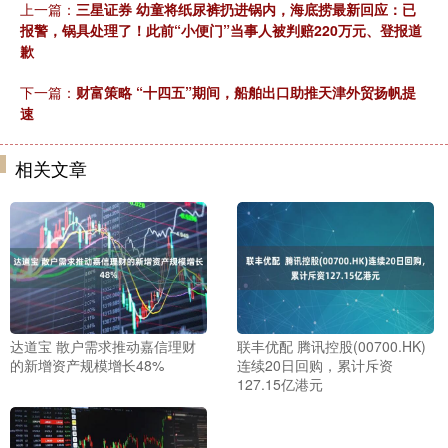
上一篇：
三星证券 幼童将纸尿裤扔进锅内，海底捞最新回应：已
报警，锅具处理了！此前“小便门”当事人被判赔220万元、登报道
歉
下一篇：
财富策略 “十四五”期间，船舶出口助推天津外贸扬帆提
速
相关文章
达道宝 散户需求推动嘉信理财
联丰优配 腾讯控股(00700.HK)
的新增资产规模增长48%
连续20日回购，累计斥资
127.15亿港元