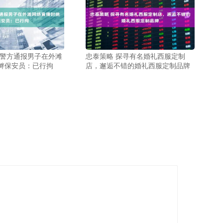
海警方通报男子在外滩
忠泰策略 探寻有名婚礼西服定制
衅保安员：已行拘
店，邂逅不错的婚礼西服定制品牌