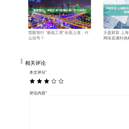
慧眼智行 “最低工资”全面上涨，什
天盈财富 上
么信号？
网络直播时挑
相关评论
本文评分
*
评论内容
*