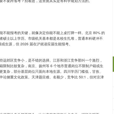
要不要跨省考？别着急，这里面其实是有科学规划方法的。
不能报考的关键，就像决定你能不能上桌打牌一样。北京 80% 的
者硕士以上学历。市级机关基本都是名校生扎堆，普通本科硬冲不
或生源，但 2026 届在沪就读应届生能报考。
些远郊区竞争小，是不错的选择。江苏和浙江竞争那叫一个激烈，
限制比较复杂，南京、扬州等 6 个地市普通岗位不限制户籍或生
更复杂，部分基层岗位只面向本地生源。四川学历门槛低，甘孜、
论侧重文化政策。天津题目难、名额少，竞争比 50:1，但对京津