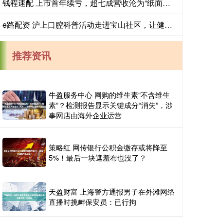
钱程速配 上市首年续亏，超七成营收沦为“纸面富贵”，滴普科技股价跌出新低
e路配资 沪上口腔科普活动走进宝山社区，让健康从“齿”出发
推荐资讯
牛盈服务中心 网购的维生素“不含维生
素”？检测报告显示关键成分“消失”，涉
事网店由海外企业运营
策略红 网传银行公积金缴存或将降至
5%！最后一块遮羞布也没了？
天盈财富 上海警方通报男子在外滩网络
直播时挑衅保安员：已行拘