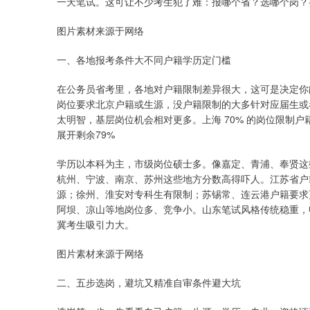
一天笔试。这可让不少考生犯了难：报哪个省？选哪个岗？
图片素材来源于网络
一、各地报考条件大不同户籍学历定门槛
在公务员省考里，各地对户籍限制差异很大，这可是决定你能
岗位要求北京户籍或生源，没户籍限制的大多针对应届生或
太明智，基层岗位机会相对更多。上海 70% 的岗位限制户籍
展开剩余79%
学历以本科为主，市级岗位硕士多。像嘉定、青浦、奉贤这
杭州、宁波、南京、苏州这些地方分数高得吓人。江苏省户籍
源；徐州、淮安对专科生有限制；苏锡常、连云港户籍要求
阿坝、凉山等地岗位多、竞争小。山东笔试风格传统稳重，申
冀考生吸引力大。
图片素材来源于网络
二、五步选岗，避坑又精准自审条件避大坑