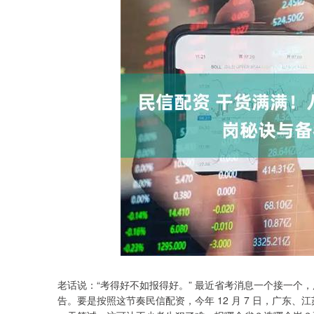
2
老话说：“考得好不如报得好。” 最近省考消息一个接一个
深证成指
14055.15
13.49
0.35%
-89.
告。要是按照这节奏民信配资，今年 12 月 7 日，广东