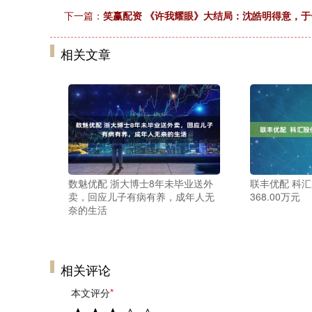
下一篇：
笑赢配资 《许我耀眼》大结局：沈皓明得意，
相关文章
数魅优配 浙大博士8年未毕业送外
联丰优配 科
卖，回应儿子有病有养，成年人无
368.00万元
奈的生活
相关评论
本文评分
*