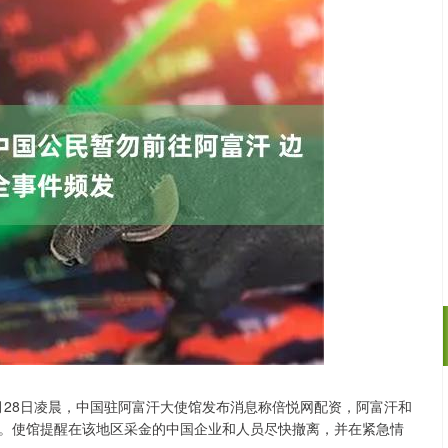
月28日凌晨，中国驻阿富汗大使馆发布消息称倍悦网配资，阿富汗和
沪深300
4694.44
.42%
43.13
0.93%
。使馆提醒在该地区采金的中国企业和人员尽快撤离，并在紧急情