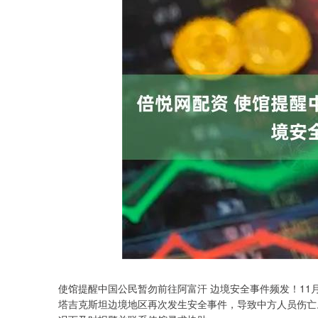
使馆提醒中国公民暂勿前往阿富汗 边境安全事件频发！11
深证成指
14311.01
.68
1.02%
200.89
1
塔吉克斯坦边境地区再次发生安全事件，导致中方人员伤亡