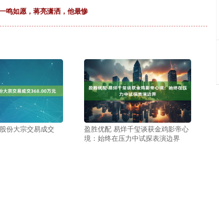
于一鸣如愿，蒋亮潇洒，他最惨
汇股份大宗交易成交
盈胜优配 易烊千玺谈获金鸡影帝心
境：始终在压力中试探表演边界