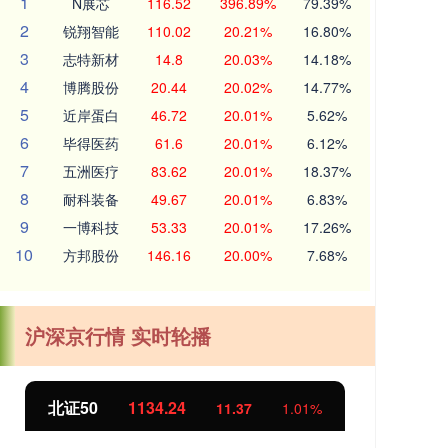
1
N展芯
116.52
396.89%
79.39%
2
锐翔智能
110.02
20.21%
16.80%
3
志特新材
14.8
20.03%
14.18%
4
博腾股份
20.44
20.02%
14.77%
5
近岸蛋白
46.72
20.01%
5.62%
6
毕得医药
61.6
20.01%
6.12%
7
五洲医疗
83.62
20.01%
18.37%
8
耐科装备
49.67
20.01%
6.83%
9
一博科技
53.33
20.01%
17.26%
10
方邦股份
146.16
20.00%
7.68%
沪深京行情 实时轮播
北证50
1134.24
创
11.37
1.01%